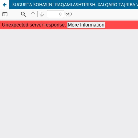
SUGʻURTA SOHASINI RAQAMLASHTIRISH: XALQARO TAJRIBA 