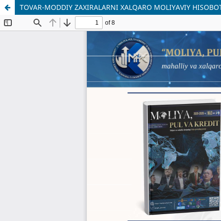
TOVAR-MODDIY ZAXIRALARNI XALQARO MOLIYAVIY HISOBO