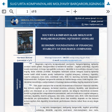
SUG‘URTA KOMPANIYALARI MOLIYAVIY BARQARORLIGINING IQTISODIY ASOSLARI