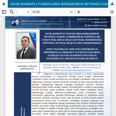
OG‘IR SHAROITLI TUMANLARDA BARQARORLIK REYTINGI YUQORI TADBIRKORLIK SUBYEKTLARI UCHUN MOL-MULK SOLIG‘I BO‘YICHA DIFFERENSIAL IMTIYOZLI STAVKALAR QO‘LLASH SAMARADORLIGI