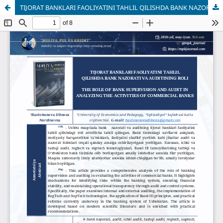
TIJORAT BANKLARI FAOLIYATINI TAHLIL QILISHDA BANK NAZORATI VA AUDITINING ROLI