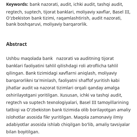
Keywords:
bank nazorati, audit, ichki audit, tashqi audit,
regtech, suptech, tijorat banklari, moliyaviy xavflar, Basel III,
O‘zbekiston bank tizimi, raqamlashtirish, audit nazorati,
bank boshqaruvi, moliyaviy barqarorlik.
Abstract
Ushbu maqolada bank nazorati va auditning tijorat
banklari faoliyatini tahlil qilishdagi roli atroflicha tahlil
qilingan. Bank tizimidagi xavflarni aniqlash, moliyaviy
barqarorlikni ta’minlash, faoliyatni shaffof yuritish kabi
jihatlar audit va nazorat tizimlari orqali qanday amalga
oshirilayotgani yoritilgan. Xususan, ichki va tashqi audit,
regtech va suptech texnologiyalari, Basel III tamoyillarining
tatbiqi va O‘zbekiston bank tizimida olib borilayotgan amaliy
islohotlar asosida fikr yuritilgan. Maqola zamonaviy ilmiy
adabiyotlar asosida ishlab chiqilgan bo‘lib, amaliy tavsiyalar
bilan boyitilgan.