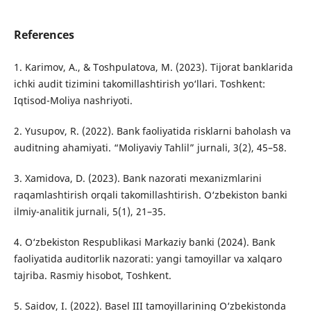
References
1. Karimov, A., & Toshpulatova, M. (2023). Tijorat banklarida
ichki audit tizimini takomillashtirish yo‘llari. Toshkent:
Iqtisod-Moliya nashriyoti.
2. Yusupov, R. (2022). Bank faoliyatida risklarni baholash va
auditning ahamiyati. “Moliyaviy Tahlil” jurnali, 3(2), 45–58.
3. Xamidova, D. (2023). Bank nazorati mexanizmlarini
raqamlashtirish orqali takomillashtirish. O‘zbekiston banki
ilmiy-analitik jurnali, 5(1), 21–35.
4. O‘zbekiston Respublikasi Markaziy banki (2024). Bank
faoliyatida auditorlik nazorati: yangi tamoyillar va xalqaro
tajriba. Rasmiy hisobot, Toshkent.
5. Saidov, I. (2022). Basel III tamoyillarining O‘zbekistonda