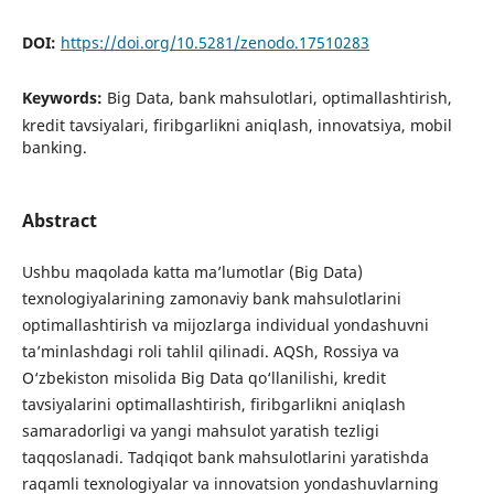
DOI:
https://doi.org/10.5281/zenodo.17510283
Keywords:
Big Data, bank mahsulotlari, optimallashtirish,
kredit tavsiyalari, firibgarlikni aniqlash, innovatsiya, mobil
banking.
Abstract
Ushbu maqolada katta ma’lumotlar (Big Data)
texnologiyalarining zamonaviy bank mahsulotlarini
optimallashtirish va mijozlarga individual yondashuvni
ta’minlashdagi roli tahlil qilinadi. AQSh, Rossiya va
O‘zbekiston misolida Big Data qo‘llanilishi, kredit
tavsiyalarini optimallashtirish, firibgarlikni aniqlash
samaradorligi va yangi mahsulot yaratish tezligi
taqqoslanadi. Tadqiqot bank mahsulotlarini yaratishda
raqamli texnologiyalar va innovatsion yondashuvlarning