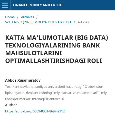
FINANCE, MONEY AND CREDIT
Home
/
Archives
/
Vol. 1 No. 2 (2025): MOLIYA, PUL VA KREDIT
/
Articles
KATTA MA’LUMOTLAR (BIG DATA)
TEXNOLOGIYALARINING BANK
MAHSULOTLARINI
OPTIMALLASHTIRISHDAGI ROLI
Abbos Xujamuratov
Toshkent davlat iqtisodiyot universiteti huzuridagi “O‘zbekiston
iqtisodiyotini rivojlantirishning ilmiy asoslari va muammolari” ilmiy-
tadqiqot markazi mustaqil izlanuvchisi.
Author
https://orcid.org/0009-0001-8697-2112