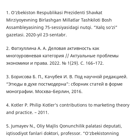
1. O‘zbekiston Respublikasi Prezidenti Shavkat
Mirziyoyevning Birlashgan Millatlar Tashkiloti Bosh
Assambleyasining 75-sessiyasidagi nutqi. “Xalq so‘zi”
gazetasi. 2020-yil 23-sentabr.
2. Фатхуллина А. А. Деловая активность как
многоуровневая категория // Актуальные проблемы
экономики и права. 2022. № 1(29). С. 166–172.
3. Борисова Б. П., Качубея И. В. Под научной редакцией.
“Этюды в духе постмодерна”: сборник статей в форме
монографии. Москва–Берлин, 2016.
4. Kotler P. Philip Kotler’s contributions to marketing theory
and practice. – 2011.
5. Jumayev N., Oliy Majlis Qonunchilik palatasi deputati,
iqtisodiyot fanlari doktori, professor. “O‘zbekistonning