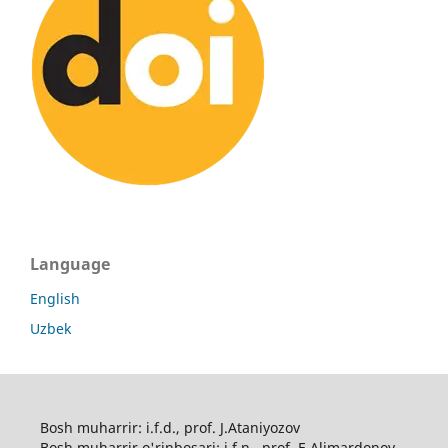
Language
English
Uzbek
Bosh muharrir: i.f.d., prof. J.Ataniyozov
Bosh muharrir o'rinbosari: i.f.n., prof. E.Alimardonov