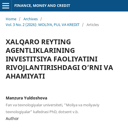
FINANCE, MONEY AND CREDIT
Home
/
Archives
/
Vol. 3 No. 2 (2026): MOLIYA, PUL VA KREDIT
/
Articles
XALQARO REYTING
AGENTLIKLARINING
INVESTITSIYA FAOLIYATINI
RIVOJLANTIRISHDAGI O‘RNI VA
AHAMIYATI
Manzura Yuldoshova
Fan va texnologiyalar universiteti, “Moliya va moliyaviy
texnologiyalar” kafedrasi PhD, dotsent v.b.
Author